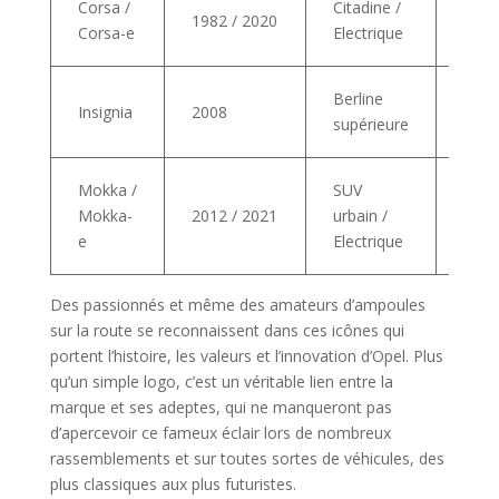
Corsa /
Citadine /
1982 / 2020
d’agi
Corsa-e
Electrique
mode
Berline
Luxe
Insignia
2008
supérieure
acce
Mokka /
SUV
Véhi
Mokka-
2012 / 2021
urbain /
polyv
e
Electrique
mod
Des passionnés et même des amateurs d’ampoules
sur la route se reconnaissent dans ces icônes qui
portent l’histoire, les valeurs et l’innovation d’Opel. Plus
qu’un simple logo, c’est un véritable lien entre la
marque et ses adeptes, qui ne manqueront pas
d’apercevoir ce fameux éclair lors de nombreux
rassemblements et sur toutes sortes de véhicules, des
plus classiques aux plus futuristes.