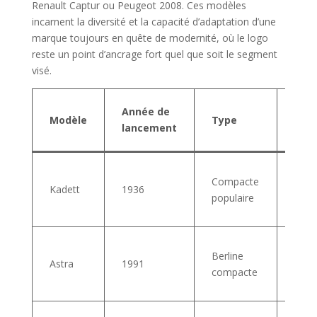
Renault Captur ou Peugeot 2008. Ces modèles
incarnent la diversité et la capacité d’adaptation d’une
marque toujours en quête de modernité, où le logo
reste un point d’ancrage fort quel que soit le segment
visé.
Impa
Année de
Modèle
Type
l’im
lancement
Ope
Créa
Compacte
d’un
Kadett
1936
populaire
com
forte
Desi
Berline
dyna
Astra
1991
compacte
volu
vent
Symb