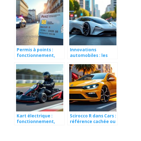
Permis à points :
Innovations
fonctionnement,
automobiles : les
récupération et
technologies qui
sanctions expliqués
arrivent bientôt sur
nos routes
Kart électrique :
Scirocco R dans Cars :
fonctionnement,
référence cachée ou
prix et sensations
inspiration