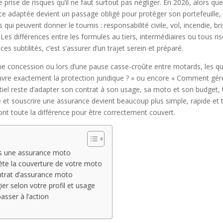
e prise de risques qu’il ne faut surtout pas négliger. En 2026, alors qu
ce adaptée devient un passage obligé pour protéger son portefeuille,
qui peuvent donner le tournis : responsabilité civile, vol, incendie, br
 Les différences entre les formules au tiers, intermédiaires ou tous r
s subtilités, c’est s’assurer d’un trajet serein et préparé.
une concession ou lors d’une pause casse-croûte entre motards, les q
ouvre exactement la protection juridique ? » ou encore « Comment gére
l reste d’adapter son contrat à son usage, sa moto et son budget, tou
e et souscrire une assurance devient beaucoup plus simple, rapide e
ont toute la différence pour être correctement couvert.
ns une assurance moto
te la couverture de votre moto
ontrat d’assurance moto
er selon votre profil et usage
asser à l’action