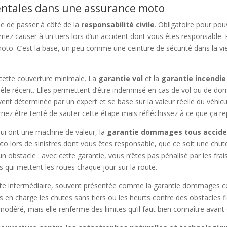
entales dans une assurance moto
le de passer à côté de la
responsabilité civile
. Obligatoire pour pou
ez causer à un tiers lors d’un accident dont vous êtes responsable. 
oto. C’est la base, un peu comme une ceinture de sécurité dans la vie 
 cette couverture minimale. La
garantie vol
et la
garantie incendie
èle récent. Elles permettent d’être indemnisé en cas de vol ou de do
nt déterminée par un expert et se base sur la valeur réelle du véhicu
riez être tenté de sauter cette étape mais réfléchissez à ce que ça re
qui ont une machine de valeur, la
garantie dommages tous accide
to lors de sinistres dont vous êtes responsable, que ce soit une chute
 obstacle : avec cette garantie, vous n’êtes pas pénalisé par les frai
 qui mettent les roues chaque jour sur la route.
ite intermédiaire, souvent présentée comme la garantie dommages coll
pas en charge les chutes sans tiers ou les heurts contre des obstacles 
odéré, mais elle renferme des limites qu’il faut bien connaître avant 