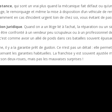
istance
, qui sont un vrai plus quand la mécanique fait défaut ou qu’
nage, le remorquage et même la mise à disposition d’un véhicule de r
tamment en cas d’incident urgent loin de chez soi, vous évitant de pas
ion juridique
. Quand on a un litige lié à l’achat, la réparation ou un s
tre confronté à un vendeur peu scrupuleux ou à un professionnel de l
, c’est comme avoir un allié de poids dans ces batailles souvent épuisa
, il y a la garantie prêt de guidon. Ce n’est pas un détail : elle perm
vant les garanties habituelles. La franchise y est souvent ajustée ma
son deux-roues, mais pas les mauvaises surprises !