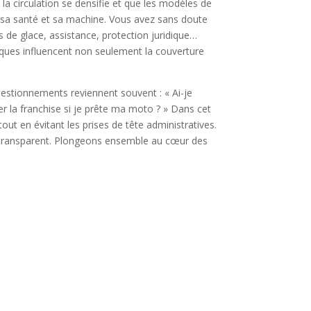
e la circulation se densifie et que les modèles de
 sa santé et sa machine. Vous avez sans doute
is de glace, assistance, protection juridique…
isques influencent non seulement la couverture
uestionnements reviennent souvent : « Ai-je
r la franchise si je prête ma moto ? » Dans cet
t en évitant les prises de tête administratives.
t transparent. Plongeons ensemble au cœur des